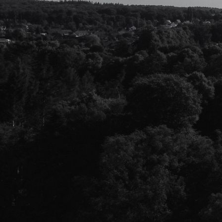
Onthulling borstbeeld oud-Predikant Stork - Didam