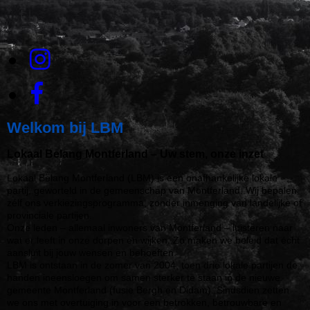
Welkom bij LBM
Lokaal Belang Montferland – Uw stem, onze inzet
Lokaal Belang Montferland (LBM) is een onafhankelijke lokale
partij, geworteld in de gemeenschap van Montferland. Wij bepalen
zélf ons verkiezingsprogramma, zonder inmenging van landelijke of
provinciale partijen.
Onze leden – allemaal inwoners van Montferland – luisteren naar
wat er leeft in onze dorpen en wijken. Zo maken we beleid dat écht
aansluit bij jouw wensen en behoeften.
LBM is ontstaan in de zomer van 2004, toen drie lokale partijen de
handen ineensloegen om samen sterker te staan in de nieuwe
gemeente Montferland (fusie Bergh en Didam). Sindsdien zetten
we ons met overtuiging in voor een betrokken, betrouwbare en