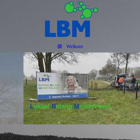
Welkom
L
okaal
B
elang
M
ontferland