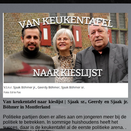
Van keukentafel naar kieslijst | Sjaak sr., Geerdy en Sjaak jr.
Böhmer in Montferland
Politieke partijen doen er alles aan om jongeren meer bij de
politiek te betrekken. In sommige huishoudens heeft het
succes, daar is de keukentafel al de eerste politieke arena. .