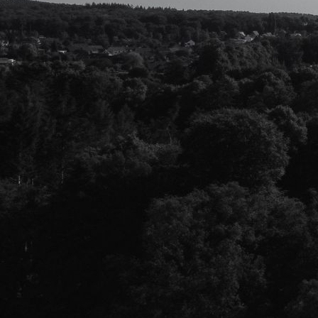
Opening vernieuwde Wilhelminastraat Didam